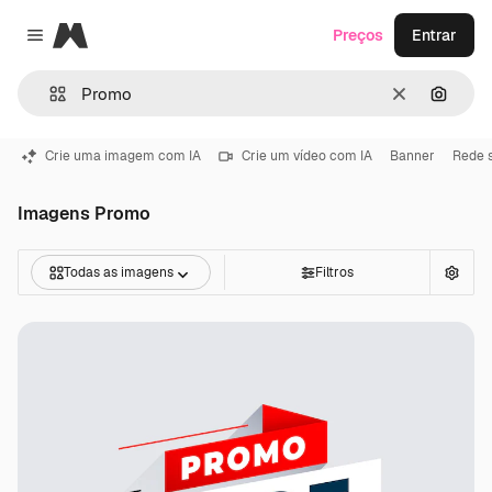
Magnific
Preços
Entrar
Close menu
Limpar
Pesqui
Crie uma imagem com IA
Crie um vídeo com IA
Banner
Rede s
Imagens Promo
Todas as imagens
Filtros