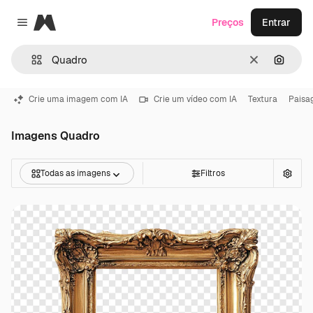
Magnific
Preços
Entrar
Close menu
Limpar
Pesqui
Crie uma imagem com IA
Crie um vídeo com IA
Textura
Paisa
Imagens Quadro
Todas as imagens
Filtros