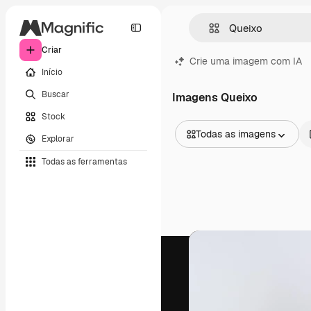
Criar
Crie uma imagem com IA
Início
Buscar
Imagens Queixo
Stock
Todas as imagens
Explorar
Todas as imagens
Todas as ferramentas
Vetores
Ilustrações
Fotos
PSD
Modelos
Mockups
Vídeos
Clipes de vídeo
Animações
Modelos de vídeos
Ícones
Modelos 3D
Fontes