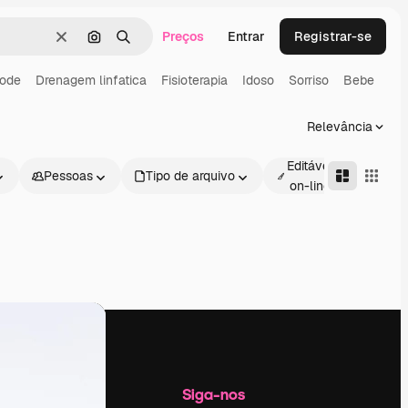
Preços
Entrar
Registrar-se
Limpar
Pesquisar por imagem
Buscar
gode
Drenagem linfatica
Fisioterapia
Idoso
Sorriso
Bebe
Relevância
Editável
Pessoas
Tipo de arquivo
Avan
on-line
Empresa
Siga-nos