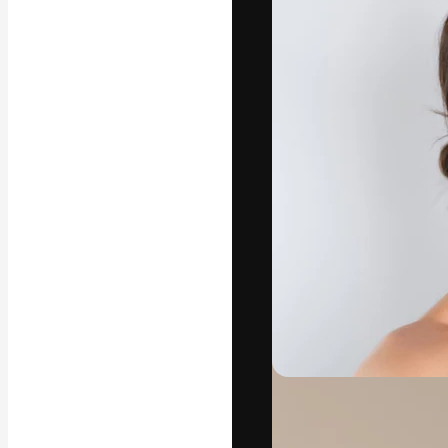
A plataforma cr
seu melhor trab
assinantes entr
agências e estú
Português
Copyright © 2010