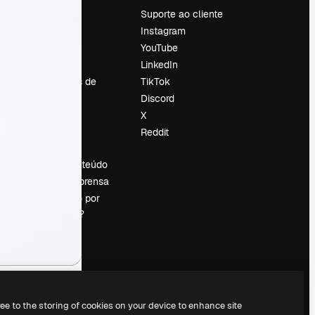
Preços
Suporte ao cliente
Sobre nós
Instagram
Reviews
YouTube
Emprego
LinkedIn
Tendências de
TikTok
pesquisa
Discord
Blog
X
Eventos
Reddit
es
Slidesgo
Vender conteúdo
Sala de imprensa
Procurando por
magnific.ai?
ree to the storing of cookies on your device to enhance site