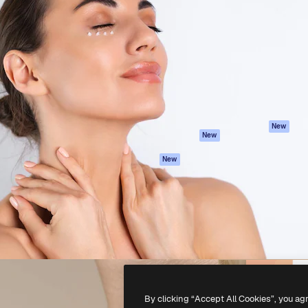
iativa para você direcionar
Spaces
Academy
alho. Mais de 1 milhão de
Assistente de IA
Documentação
e criativos, empresas,
Gerador de
Atendimento
dios.
imagens
Termos e
Gerador de vídeos
condições
Texto para voz
Política de
privacidade
Conteúdo de stock
Originais
MCP para
New
New
Claude/ChatGPT
Política de cooki
Agentes
Central de
New
confiabilidade
API
Afiliados
App móvel
Empresas
Todas as
ferramentas
-
2026
Freepik Company S.L.U.
Todos os direitos reservados
.
By clicking “Accept All Cookies”, you ag