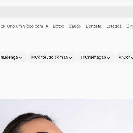
Crie um vídeo com IA
Botox
Saude
Dentista
Estetica
Bi
Licença
Conteúdo com IA
Orientação
Cor
Produtos
Começar