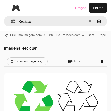
Magnific
Preços
Entrar
Close menu
Limpar
Pesqui
Crie uma imagem com IA
Crie um vídeo com IA
Seta
Papel
Imagens Reciclar
Todas as imagens
Filtros