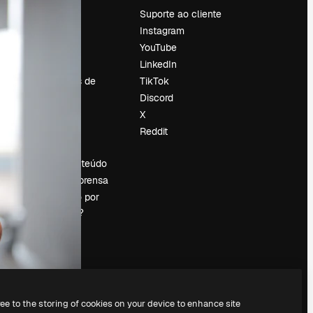
Preços
Suporte ao cliente
Sobre nós
Instagram
Reviews
YouTube
Emprego
LinkedIn
Tendências de
TikTok
pesquisa
Discord
Blog
X
Eventos
Reddit
es
Slidesgo
Vender conteúdo
Sala de imprensa
Procurando por
magnific.ai?
ree to the storing of cookies on your device to enhance site