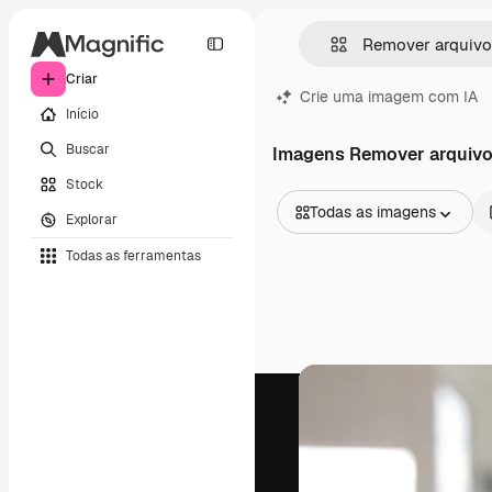
Criar
Crie uma imagem com IA
Início
Buscar
Imagens Remover arquiv
Stock
Todas as imagens
Explorar
Todas as imagens
Todas as ferramentas
Vetores
Ilustrações
Fotos
PSD
Modelos
Mockups
Vídeos
Clipes de vídeo
Animações
Modelos de vídeos
Ícones
Modelos 3D
Fontes