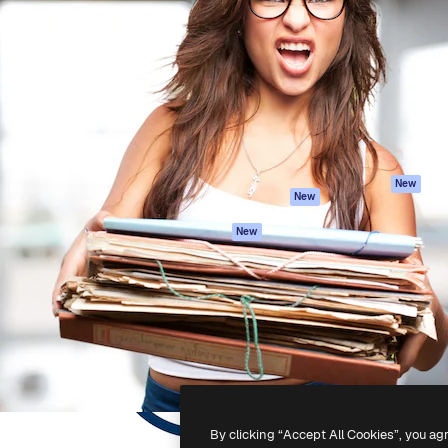
iativa para você direcionar
Spaces
Academy
alho. Mais de 1 milhão de
Assistente de IA
Documentação
e criativos, empresas,
Gerador de
Atendimento
dios.
imagens
Termos e
Gerador de vídeos
condições
Texto para voz
Política de
privacidade
Conteúdo de stock
Originais
MCP para
New
New
Claude/ChatGPT
Política de cooki
Agentes
Central de
New
confiabilidade
API
Afiliados
App móvel
Empresas
Todas as
ferramentas
-
2026
Freepik Company S.L.U.
Todos os direitos reservados
.
By clicking “Accept All Cookies”, you ag