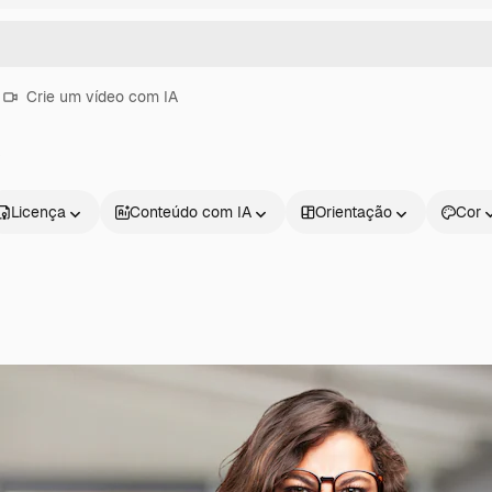
Crie um vídeo com IA
o
Licença
Conteúdo com IA
Orientação
Cor
Produtos
Começar