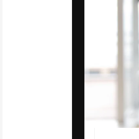
A plataforma cr
seu melhor trab
assinantes entr
agências e estú
Português
Copyright © 2010