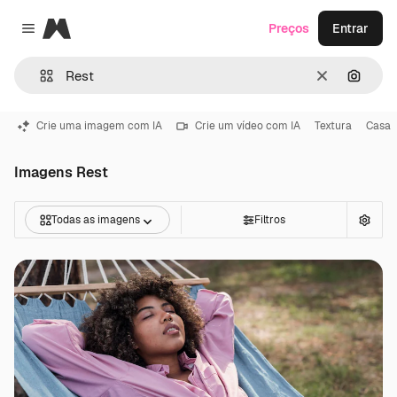
Magnific
Preços
Entrar
Close menu
Limpar
Pesqui
Crie uma imagem com IA
Crie um vídeo com IA
Textura
Casa
Imagens Rest
Todas as imagens
Filtros