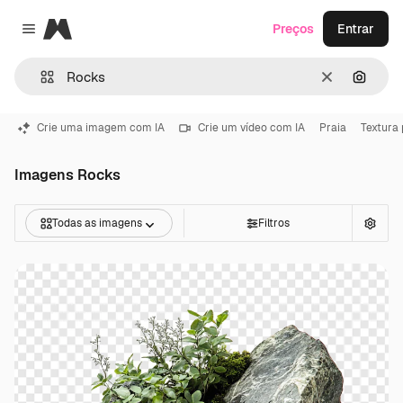
Magnific
Preços
Entrar
Close menu
Limpar
Pesqui
Crie uma imagem com IA
Crie um vídeo com IA
Praia
Textura
Imagens Rocks
Todas as imagens
Filtros