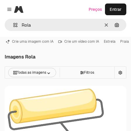
Magnific
Preços
Entrar
Close menu
Limpar
Pesqui
Crie uma imagem com IA
Crie um vídeo com IA
Estrela
Praia
Imagens Rola
Todas as imagens
Filtros