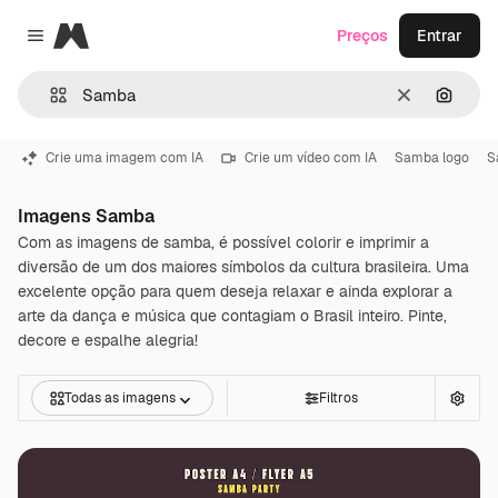
Magnific
Preços
Entrar
Close menu
Limpar
Pesqui
Crie uma imagem com IA
Crie um vídeo com IA
Samba logo
S
Imagens Samba
Com as imagens de samba, é possível colorir e imprimir a
diversão de um dos maiores símbolos da cultura brasileira. Uma
excelente opção para quem deseja relaxar e ainda explorar a
arte da dança e música que contagiam o Brasil inteiro. Pinte,
decore e espalhe alegria!
Todas as imagens
Filtros