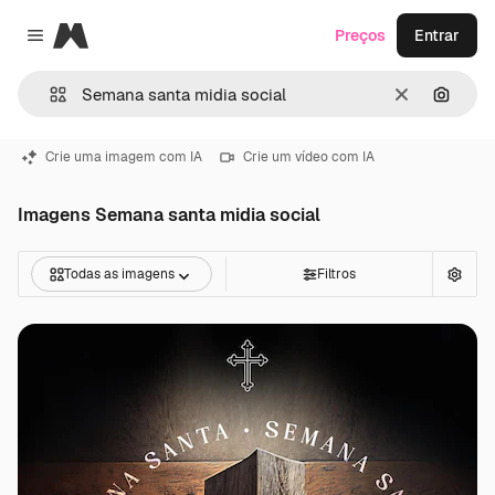
Magnific
Preços
Entrar
Close menu
Limpar
Pesqui
Crie uma imagem com IA
Crie um vídeo com IA
Imagens Semana santa midia social
Todas as imagens
Filtros