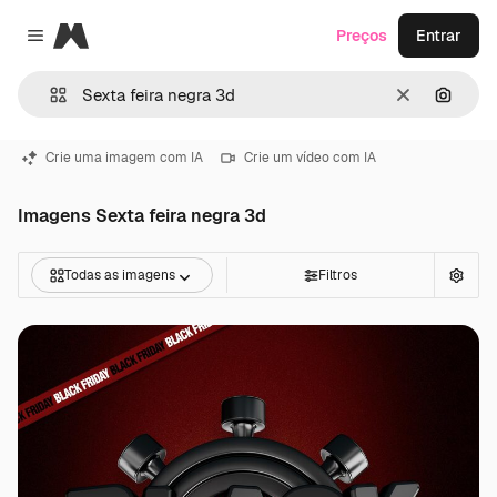
Magnific
Preços
Entrar
Close menu
Limpar
Pesqui
Crie uma imagem com IA
Crie um vídeo com IA
Imagens Sexta feira negra 3d
Todas as imagens
Filtros