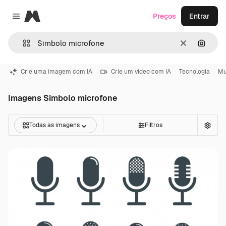
Magnific
Preços
Entrar
Close menu
Limpar
Pesqui
Crie uma imagem com IA
Crie um vídeo com IA
Tecnologia
Mu
Imagens Simbolo microfone
Todas as imagens
Filtros