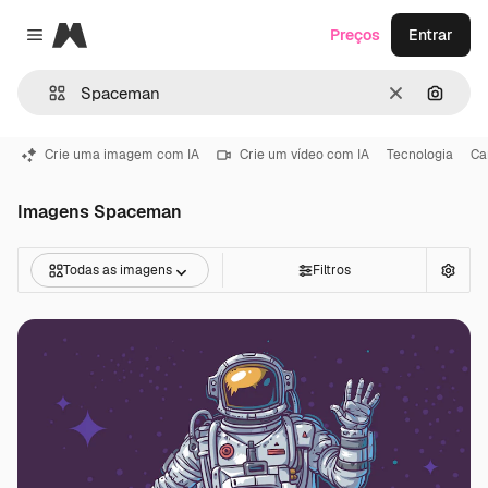
Magnific
Preços
Entrar
Close menu
Limpar
Pesqui
Crie uma imagem com IA
Crie um vídeo com IA
Tecnologia
Ca
Imagens Spaceman
Todas as imagens
Filtros