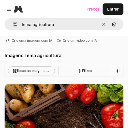
Magnific
Preços
Entrar
Close menu
Limpar
Pesqui
Crie uma imagem com IA
Crie um vídeo com IA
Imagens Tema agricultura
Todas as imagens
Filtros