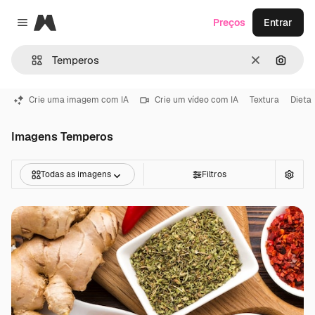
Magnific
Preços
Entrar
Close menu
Limpar
Pesqui
Crie uma imagem com IA
Crie um vídeo com IA
Textura
Dieta
Imagens Temperos
Todas as imagens
Filtros