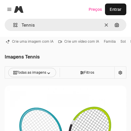
Magnific
Preços
Entrar
Close menu
Limpar
Pesqui
Crie uma imagem com IA
Crie um vídeo com IA
Familia
Sol
Imagens Tennis
Todas as imagens
Filtros