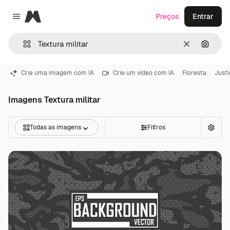
Magnific
Preços
Entrar
Close menu
Limpar
Pesqui
Crie uma imagem com IA
Crie um vídeo com IA
Floresta
Justi
Imagens Textura militar
Todas as imagens
Filtros