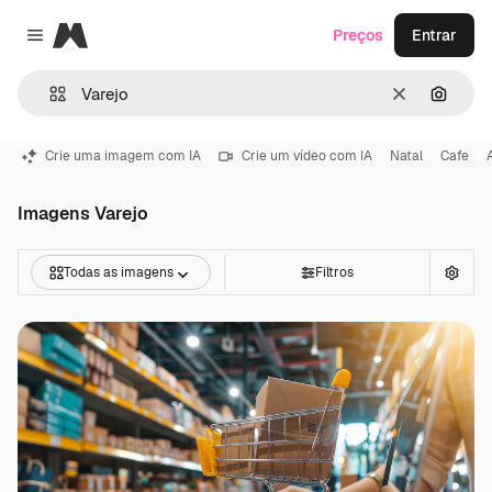
Magnific
Preços
Entrar
Close menu
Limpar
Pesqui
Crie uma imagem com IA
Crie um vídeo com IA
Natal
Cafe
Imagens Varejo
Todas as imagens
Filtros