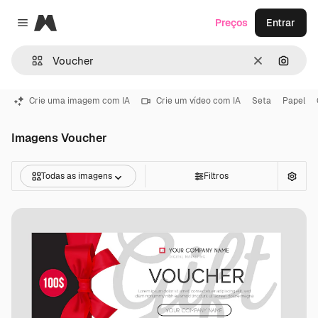
Magnific
Preços
Entrar
Close menu
Limpar
Pesqui
Crie uma imagem com IA
Crie um vídeo com IA
Seta
Papel
Imagens Voucher
Todas as imagens
Filtros