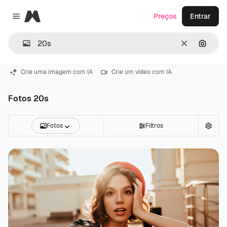
Magnific
Preços
Entrar
Close menu
Limpar
Pesqui
Crie uma imagem com IA
Crie um vídeo com IA
Fotos 20s
Fotos
Filtros