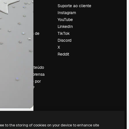
Preços
Suporte ao cliente
Sobre nós
Instagram
Reviews
YouTube
Emprego
LinkedIn
Tendências de
TikTok
pesquisa
Discord
Blog
X
Eventos
Reddit
es
Slidesgo
Vender conteúdo
Sala de imprensa
Procurando por
magnific.ai?
ree to the storing of cookies on your device to enhance site