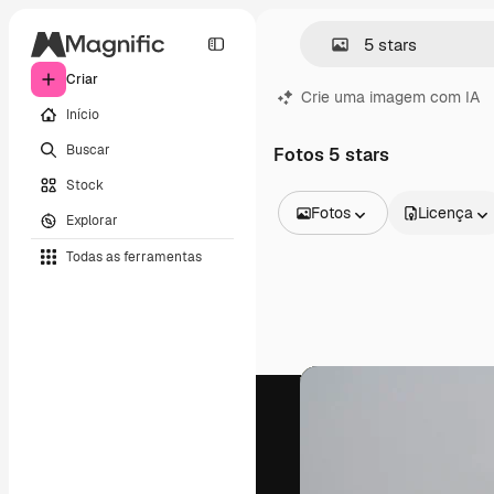
Criar
Crie uma imagem com IA
Início
Buscar
Fotos 5 stars
Stock
Fotos
Licença
Explorar
Todas as imagens
Todas as ferramentas
Vetores
Ilustrações
Fotos
PSD
Modelos
Mockups
Vídeos
Clipes de vídeo
Animações
Modelos de vídeos
Ícones
Modelos 3D
Fontes