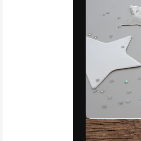
A plataforma cr
seu melhor trab
assinantes entr
agências e estú
Português
Copyright © 2010