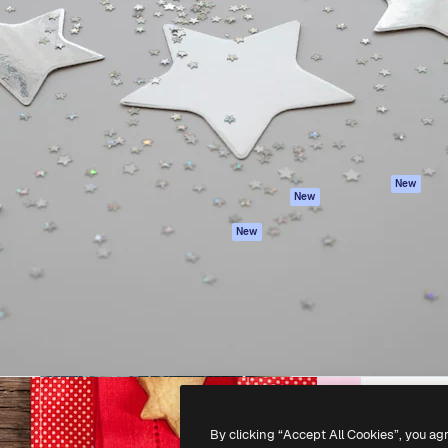
iativa para você direcionar
Spaces
Academy
alho. Mais de 1 milhão de
Assistente de IA
Documentação
e criativos, empresas,
Gerador de
Atendimento
dios.
imagens
Termos e
Gerador de vídeos
condições
Texto para voz
Política de
privacidade
Conteúdo de stock
Originais
MCP para
New
New
Claude/ChatGPT
Política de cooki
Agentes
Central de
New
confiabilidade
API
Afiliados
App móvel
Empresas
Todas as
ferramentas
-
2026
Freepik Company S.L.U.
Todos os direitos reservados
.
By clicking “Accept All Cookies”, you ag