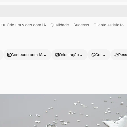
Crie um vídeo com IA
Qualidade
Sucesso
Cliente satisfeito
Conteúdo com IA
Orientação
Cor
Pess
Produtos
Começar