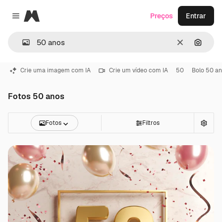
Magnific
Preços
Entrar
Close menu
Limpar
Pesqui
Crie uma imagem com IA
Crie um vídeo com IA
50
Bolo 50 a
Fotos 50 anos
Fotos
Filtros