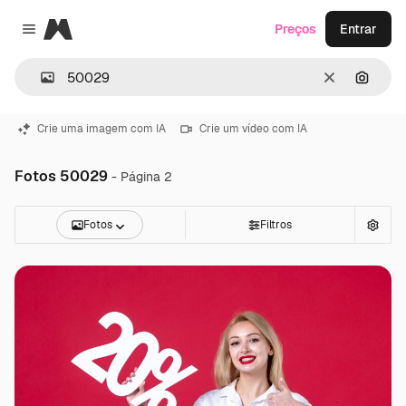
Magnific
Preços
Entrar
Close menu
Limpar
Pesqui
Crie uma imagem com IA
Crie um vídeo com IA
Fotos 50029
- Página 2
Fotos
Filtros