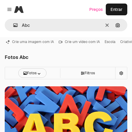
Magnific
Preços
Entrar
Close menu
Limpar
Pesqui
Crie uma imagem com IA
Crie um vídeo com IA
Escola
Criativ
Fotos Abc
Fotos
Filtros