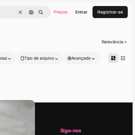
Preços
Entrar
Registrar-se
Limpar
Pesquisar por imagem
Buscar
Relevância
oas
Tipo de arquivo
Avançado
Empresa
Siga-nos