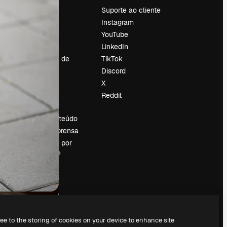
Preços
Suporte ao cliente
Sobre nós
Instagram
Reviews
YouTube
Emprego
LinkedIn
Tendências de
TikTok
pesquisa
Discord
Blog
X
Eventos
Reddit
es
Slidesgo
Vender conteúdo
Sala de imprensa
Procurando por
magnific.ai?
ree to the storing of cookies on your device to enhance site