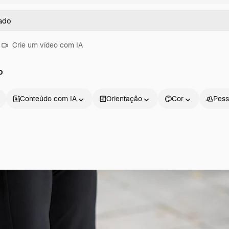
Crie um vídeo com IA
o
Conteúdo com IA
Orientação
Cor
Pess
Produtos
Começar