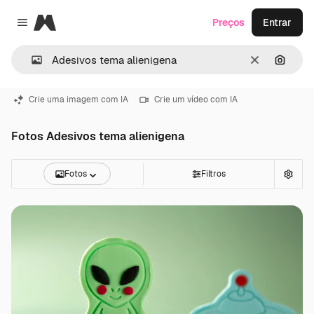
Magnific
Preços
Entrar
Close menu
Limpar
Pesqui
Crie uma imagem com IA
Crie um vídeo com IA
Fotos Adesivos tema alienigena
Fotos
Filtros