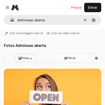
Magnific
Preços
Entrar
Close menu
Limpar
Pesqui
Crie uma imagem com IA
Crie um vídeo com IA
Fotos Admissao aberta
Fotos
Filtros