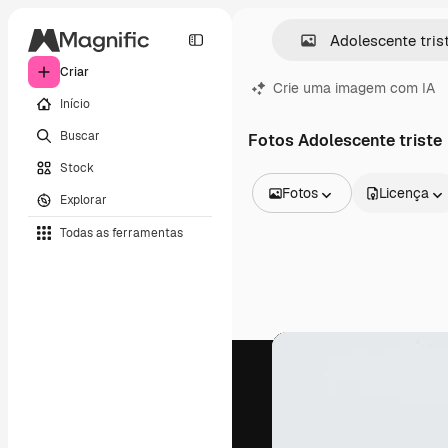
Criar
Crie uma imagem com IA
Início
Buscar
Fotos Adolescente triste
Stock
Fotos
Licença
Explorar
Todas as imagens
Todas as ferramentas
Vetores
Ilustrações
Fotos
PSD
Modelos
Mockups
Vídeos
Clipes de vídeo
Animações
Modelos de vídeos
Ícones
Modelos 3D
Fontes