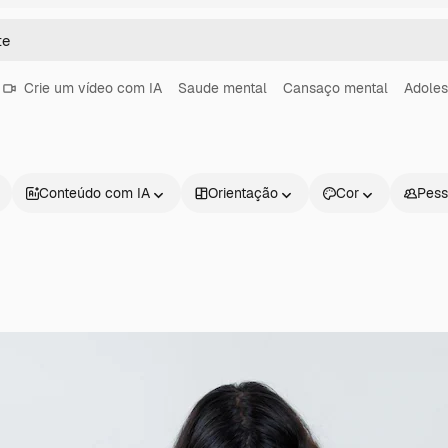
Crie um vídeo com IA
Saude mental
Cansaço mental
Adoles
Conteúdo com IA
Orientação
Cor
Pess
Produtos
Começar