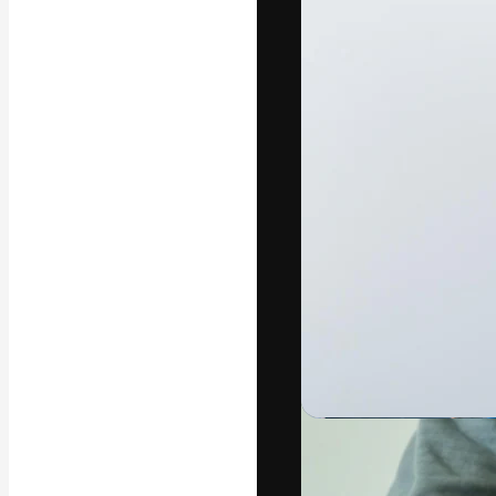
A plataforma cr
seu melhor trab
assinantes entr
agências e estú
Português
Copyright © 2010