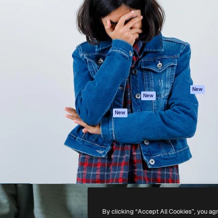
iativa para você direcionar
Spaces
Academy
alho. Mais de 1 milhão de
Assistente de IA
Documentação
e criativos, empresas,
Gerador de
Atendimento
dios.
imagens
Termos e
Gerador de vídeos
condições
Texto para voz
Política de
privacidade
Conteúdo de stock
Originais
MCP para
New
New
Claude/ChatGPT
Política de cooki
Agentes
Central de
New
confiabilidade
API
Afiliados
App móvel
Empresas
Todas as
ferramentas
-
2026
Freepik Company S.L.U.
Todos os direitos reservados
.
By clicking “Accept All Cookies”, you ag