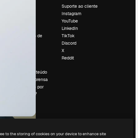
Preços
Suporte ao cliente
Sobre nós
Instagram
Reviews
YouTube
Emprego
LinkedIn
Tendências de
TikTok
pesquisa
Discord
Blog
X
Eventos
Reddit
es
Slidesgo
Vender conteúdo
Sala de imprensa
Procurando por
magnific.ai?
ree to the storing of cookies on your device to enhance site