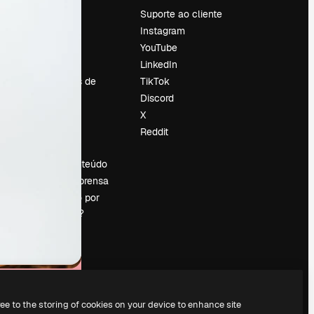
Preços
Suporte ao cliente
Sobre nós
Instagram
Reviews
YouTube
Emprego
LinkedIn
Tendências de
TikTok
pesquisa
Discord
Blog
X
Eventos
Reddit
es
Slidesgo
Vender conteúdo
Sala de imprensa
Procurando por
magnific.ai?
ree to the storing of cookies on your device to enhance site