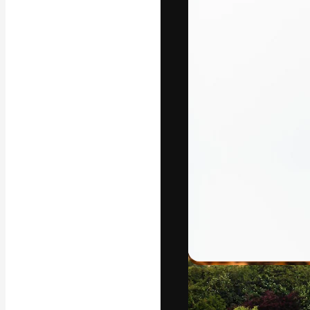
A plataforma cr
seu melhor trab
assinantes entr
agências e estú
Português
Copyright © 2010