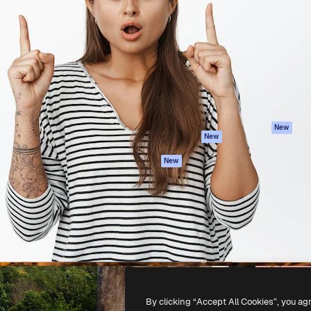
iativa para você direcionar
Spaces
Academy
alho. Mais de 1 milhão de
Assistente de IA
Documentação
e criativos, empresas,
Gerador de
Atendimento
dios.
imagens
Termos e
Gerador de vídeos
condições
Texto para voz
Política de
privacidade
Conteúdo de stock
Originais
MCP para
New
New
Claude/ChatGPT
Política de cooki
Agentes
Central de
New
confiabilidade
API
Afiliados
App móvel
Empresas
Todas as
ferramentas
-
2026
Freepik Company S.L.U.
Todos os direitos reservados
.
By clicking “Accept All Cookies”, you ag