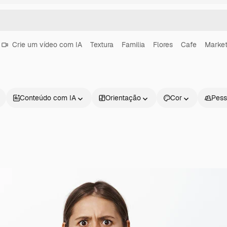
Crie um vídeo com IA
Textura
Familia
Flores
Cafe
Market
Conteúdo com IA
Orientação
Cor
Pess
Produtos
Começar