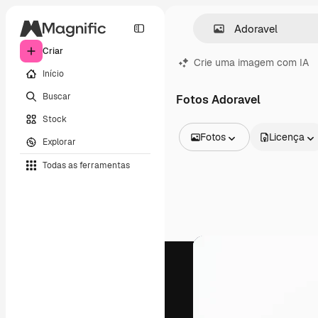
Criar
Crie uma imagem com IA
Início
Buscar
Fotos Adoravel
Stock
Fotos
Licença
Explorar
Todas as imagens
Todas as ferramentas
Vetores
Ilustrações
Fotos
PSD
Modelos
Mockups
Vídeos
Clipes de vídeo
Animações
Modelos de vídeos
Ícones
Modelos 3D
Fontes