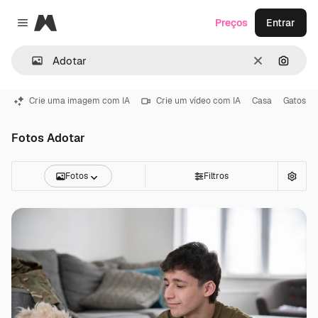
Magnific
Preços
Entrar
Close menu
Limpar
Pesqui
Crie uma imagem com IA
Crie um vídeo com IA
Casa
Gatos
Fotos Adotar
Fotos
Filtros