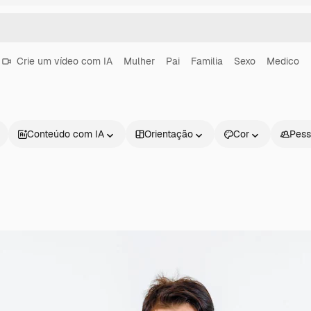
Crie um vídeo com IA
Mulher
Pai
Familia
Sexo
Medico
Conteúdo com IA
Orientação
Cor
Pess
Produtos
Começar