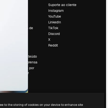
Preços
Suporte ao cliente
Sobre nós
Instagram
Reviews
YouTube
Emprego
LinkedIn
Tendências de
TikTok
pesquisa
Discord
Blog
X
Eventos
Reddit
es
Slidesgo
Vender conteúdo
Sala de imprensa
Procurando por
magnific.ai?
ree to the storing of cookies on your device to enhance site