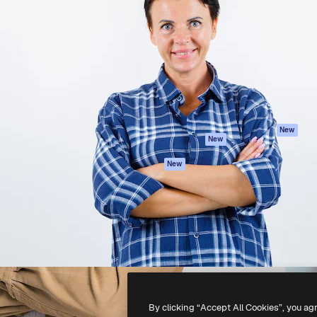
iativa para você direcionar
Spaces
Academy
alho. Mais de 1 milhão de
Assistente de IA
Documentação
e criativos, empresas,
Gerador de
Atendimento
dios.
imagens
Termos e
Gerador de vídeos
condições
Texto para voz
Política de
privacidade
Conteúdo de stock
Originais
MCP para
New
New
Claude/ChatGPT
Política de cooki
Agentes
Central de
New
confiabilidade
API
Afiliados
App móvel
Empresas
Todas as
ferramentas
-
2026
Freepik Company S.L.U.
Todos os direitos reservados
.
By clicking “Accept All Cookies”, you ag