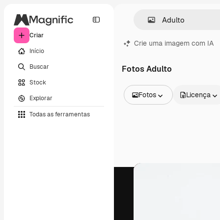
Criar
Crie uma imagem com IA
Início
Buscar
Fotos Adulto
Stock
Fotos
Licença
Explorar
Todas as imagens
Todas as ferramentas
Vetores
Ilustrações
Fotos
PSD
Modelos
Mockups
Vídeos
Clipes de vídeo
Animações
Modelos de vídeos
Ícones
Modelos 3D
Fontes