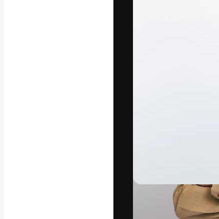
A plataforma cr
seu melhor trab
assinantes entr
agências e estú
Português
Copyright © 2010