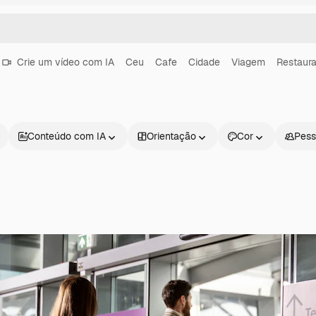
Crie um vídeo com IA
Ceu
Cafe
Cidade
Viagem
Restaura
Conteúdo com IA
Orientação
Cor
Pess
Produtos
Começar