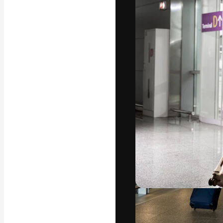
A plataforma cr
seu melhor trab
assinantes entr
agências e estú
Português
Copyright © 2010