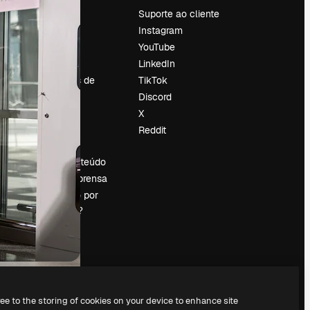
Preços
Suporte ao cliente
Sobre nós
Instagram
Reviews
YouTube
Emprego
LinkedIn
Tendências de
TikTok
pesquisa
Discord
Blog
X
Eventos
Reddit
es
Slidesgo
Vender conteúdo
Sala de imprensa
Procurando por
magnific.ai?
ree to the storing of cookies on your device to enhance site