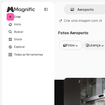
Criar
Crie uma imagem com IA
Início
Buscar
Fotos Aeroporto
Stock
Fotos
Licença
Explorar
Todas as imagens
Todas as ferramentas
Vetores
Ilustrações
Fotos
PSD
Modelos
Mockups
Vídeos
Clipes de vídeo
Animações
Modelos de vídeos
Ícones
Modelos 3D
Fontes