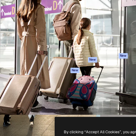
iativa para você direcionar
Spaces
Academy
alho. Mais de 1 milhão de
Assistente de IA
Documentação
e criativos, empresas,
Gerador de
Atendimento
dios.
imagens
Termos e
Gerador de vídeos
condições
Texto para voz
Política de
privacidade
Conteúdo de stock
Originais
MCP para
New
New
Claude/ChatGPT
Política de cooki
Agentes
Central de
New
confiabilidade
API
Afiliados
App móvel
Empresas
Todas as
ferramentas
-
2026
Freepik Company S.L.U.
Todos os direitos reservados
.
By clicking “Accept All Cookies”, you ag