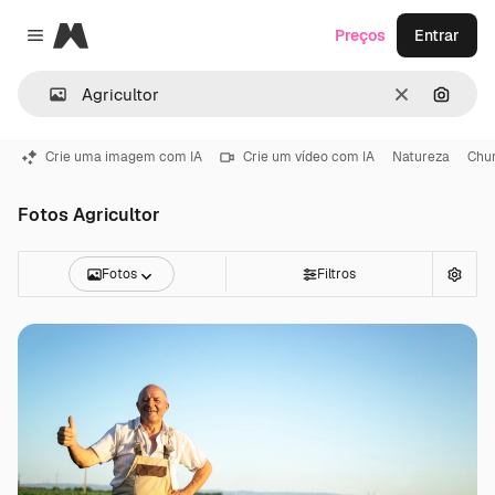
Magnific
Preços
Entrar
Close menu
Limpar
Pesqui
Crie uma imagem com IA
Crie um vídeo com IA
Natureza
Chu
Fotos Agricultor
Fotos
Filtros