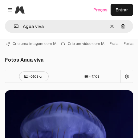
Magnific
Preços
Entrar
Close menu
Limpar
Pesqui
Crie uma imagem com IA
Crie um vídeo com IA
Praia
Ferias
Fotos Agua viva
Fotos
Filtros