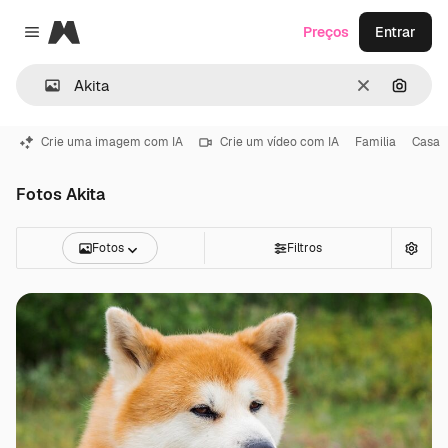
Magnific
Preços
Entrar
Close menu
Limpar
Pesqui
Crie uma imagem com IA
Crie um vídeo com IA
Familia
Casa
Fotos Akita
Fotos
Filtros