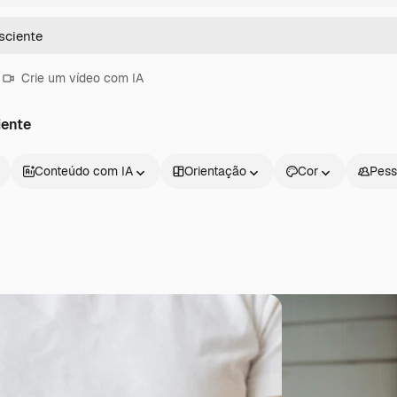
Crie um vídeo com IA
iente
Conteúdo com IA
Orientação
Cor
Pess
Produtos
Começar