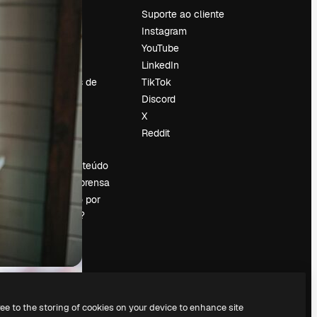
Preços
Suporte ao cliente
Sobre nós
Instagram
Reviews
YouTube
Emprego
LinkedIn
Tendências de
TikTok
pesquisa
Discord
Blog
X
Eventos
Reddit
es
Slidesgo
Vender conteúdo
Sala de imprensa
Procurando por
magnific.ai?
ree to the storing of cookies on your device to enhance site