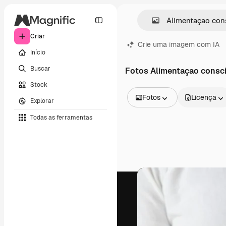
Criar
Crie uma imagem com IA
Início
Buscar
Fotos Alimentaçao consc
Stock
Fotos
Licença
Explorar
Todas as imagens
Todas as ferramentas
Vetores
Ilustrações
Fotos
PSD
Modelos
Mockups
Vídeos
Clipes de vídeo
Animações
Modelos de vídeos
Ícones
Modelos 3D
Fontes