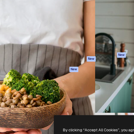
iativa para você direcionar
Spaces
Academy
alho. Mais de 1 milhão de
Assistente de IA
Documentação
e criativos, empresas,
Gerador de
Atendimento
dios.
imagens
Termos e
Gerador de vídeos
condições
Texto para voz
Política de
privacidade
Conteúdo de stock
Originais
MCP para
New
New
Claude/ChatGPT
Política de cooki
Agentes
Central de
New
confiabilidade
API
Afiliados
App móvel
Empresas
Todas as
ferramentas
-
2026
Freepik Company S.L.U.
Todos os direitos reservados
.
By clicking “Accept All Cookies”, you ag