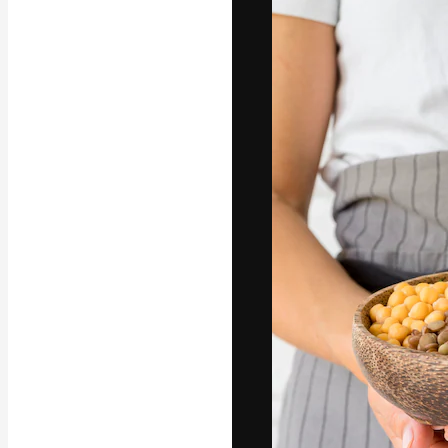
A plataforma cr
seu melhor trab
assinantes entr
agências e estú
Português
Copyright © 2010