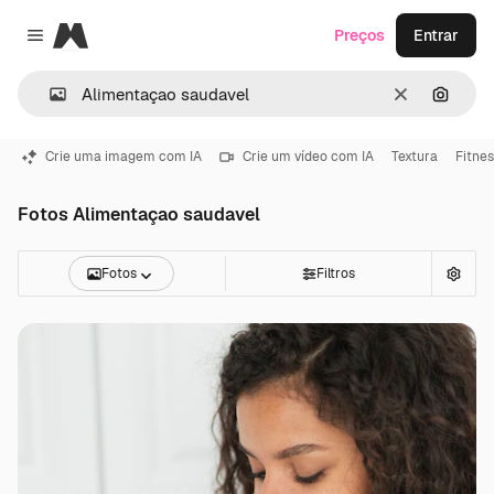
Magnific
Preços
Entrar
Close menu
Limpar
Pesqui
Crie uma imagem com IA
Crie um vídeo com IA
Textura
Fitne
Fotos Alimentaçao saudavel
Fotos
Filtros