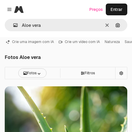
Magnific
Preços
Entrar
Close menu
Limpar
Pesqui
Crie uma imagem com IA
Crie um vídeo com IA
Natureza
Sau
Fotos Aloe vera
Fotos
Filtros