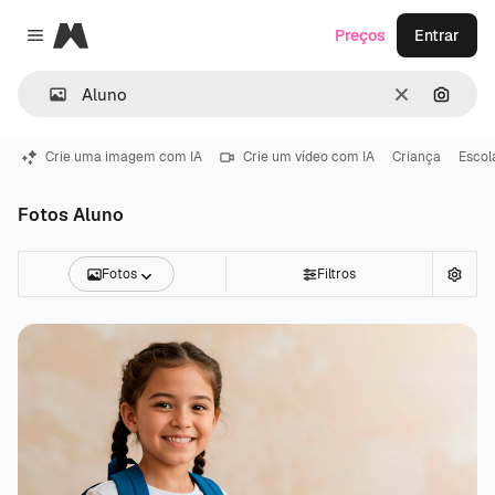
Magnific
Preços
Entrar
Close menu
Limpar
Pesqui
Crie uma imagem com IA
Crie um vídeo com IA
Criança
Escol
Fotos Aluno
Fotos
Filtros