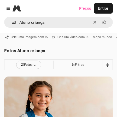
Magnific
Preços
Entrar
Close menu
Limpar
Pesqui
Crie uma imagem com IA
Crie um vídeo com IA
Mapa mundo
Fotos Aluno criança
Fotos
Filtros