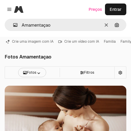
Magnific
Preços
Entrar
Close menu
Limpar
Pesqui
Crie uma imagem com IA
Crie um vídeo com IA
Familia
Famil
Fotos Amamentaçao
Fotos
Filtros