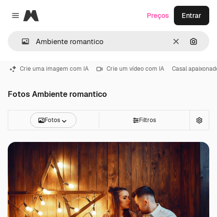
Magnific
Preços
Entrar
Close menu
Limpar
Pesqui
Crie uma imagem com IA
Crie um vídeo com IA
Casal apaixonad
Fotos Ambiente romantico
Fotos
Filtros