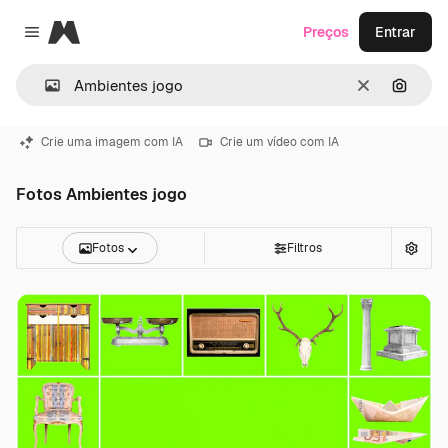
Magnific
Preços
Entrar
Close menu
Limpar
Pesqui
Crie uma imagem com IA
Crie um vídeo com IA
Fotos Ambientes jogo
Fotos
Filtros