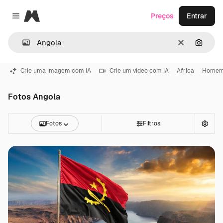
Magnific
Preços
Entrar
Close menu
Limpar
Pesqui
Crie uma imagem com IA
Crie um vídeo com IA
Africa
Homem
Fotos Angola
Fotos
Filtros