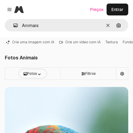
Magnific
Preços
Entrar
Close menu
Limpar
Pesqui
Crie uma imagem com IA
Crie um vídeo com IA
Textura
Fundo
Fotos Animais
Fotos
Filtros