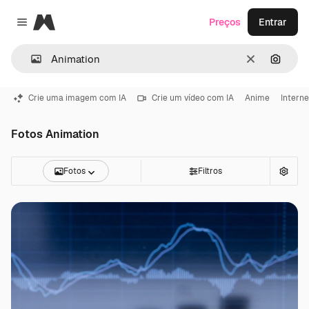
Magnific
Preços
Entrar
Close menu
Limpar
Pesqui
Crie uma imagem com IA
Crie um vídeo com IA
Anime
Interne
Fotos Animation
Fotos
Filtros