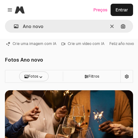
Magnific
Preços
Entrar
Close menu
Limpar
Pesqui
Crie uma imagem com IA
Crie um vídeo com IA
Feliz año novo
Fotos Ano novo
Fotos
Filtros