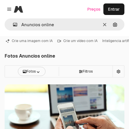
Magnific
Preços
Entrar
Close menu
Limpar
Pesqui
Crie uma imagem com IA
Crie um vídeo com IA
Inteligencia artif
Fotos Anuncios online
Fotos
Filtros