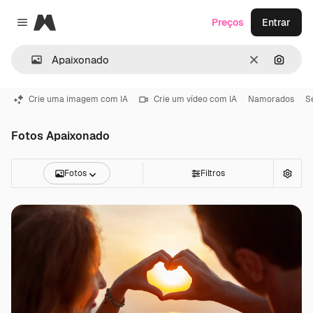
Magnific
Preços
Entrar
Close menu
Limpar
Pesqui
Crie uma imagem com IA
Crie um vídeo com IA
Namorados
S
Fotos Apaixonado
Fotos
Filtros