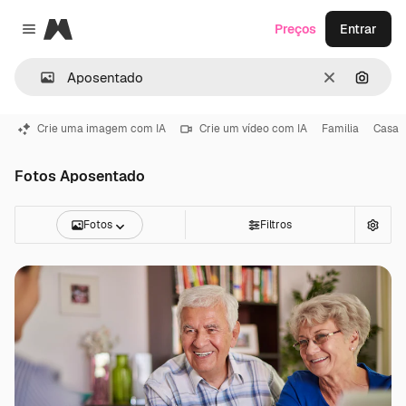
Magnific
Preços
Entrar
Close menu
Limpar
Pesqui
Crie uma imagem com IA
Crie um vídeo com IA
Familia
Casa
Fotos Aposentado
Fotos
Filtros